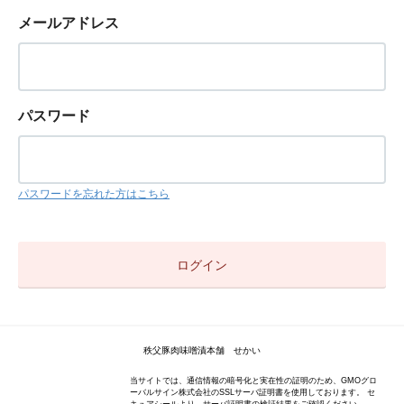
メールアドレス
パスワード
パスワードを忘れた方はこちら
秩父豚肉味噌漬本舗 せかい
当サイトでは、通信情報の暗号化と実在性の証明のため、GMOグロ
ーバルサイン株式会社のSSLサーバ証明書を使用しております。 セ
キュアシールより、サーバ証明書の検証結果をご確認ください。