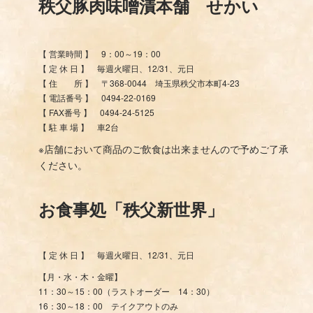
秩父豚肉味噌漬本舗 せかい
【 営業時間 】 9：00～19：00
【 定 休 日 】 毎週火曜日、12/31、元日
【 住 所 】 〒368-0044 埼玉県秩父市本町4-23
【 電話番号 】 0494-22-0169
【 FAX番号 】 0494-24-5125
【 駐 車 場 】 車2台
※店舗において商品のご飲食は出来ませんので予めご了承
ください。
お食事処「秩父新世界」
【 定 休 日 】 毎週火曜日、12/31、元日
【月・水・木・金曜】
11：30～15：00（ラストオーダー 14：30）
16：30～18：00 テイクアウトのみ